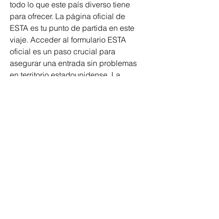
todo lo que este país diverso tiene 
para ofrecer. La página oficial de 
ESTA es tu punto de partida en este 
viaje. Acceder al formulario ESTA 
oficial es un paso crucial para 
asegurar una entrada sin problemas 
en territorio estadounidense. La 
página web oficial proporciona 
información detallada sobre el 
proceso y garantiza la autenticidad de 
la solicitud. El ESTA es un sistema 
automatizado que determina la 
elegibilidad de los visitantes para 
viajar a los Estados Unidos bajo el 
VWP. Este programa permite a los 
ciudadanos de ciertos países visitar 
los Estados Unidos por hasta 90 días 
sin obtener una visa convencional. Sin 
embargo, es vital destacar que la 